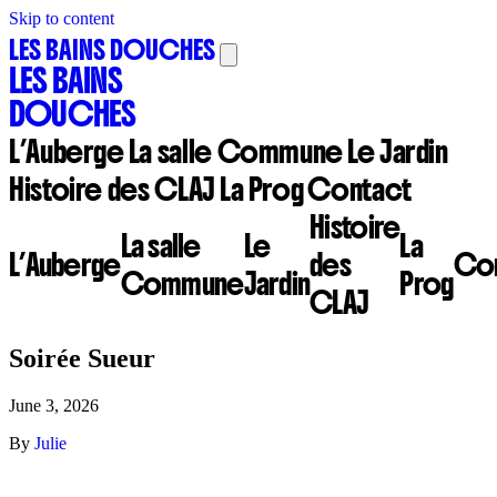
Skip to content
LES BAINS DOUCHES
LES BAINS
DOUCHES
L’Auberge
La salle Commune
Le Jardin
Histoire des CLAJ
La Prog
Contact
Histoire
La salle
Le
La
L’Auberge
des
Con
Commune
Jardin
Prog
CLAJ
Soirée Sueur
June 3, 2026
By
Julie