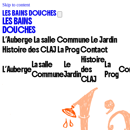
Skip to content
LES BAINS DOUCHES
LES BAINS
DOUCHES
L’Auberge
La salle Commune
Le Jardin
Histoire des CLAJ
La Prog
Contact
Histoire
La salle
Le
La
L’Auberge
des
Con
Commune
Jardin
Prog
CLAJ