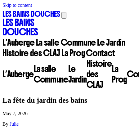
Skip to content
LES BAINS DOUCHES
LES BAINS
DOUCHES
L’Auberge
La salle Commune
Le Jardin
Histoire des CLAJ
La Prog
Contact
Histoire
La salle
Le
La
L’Auberge
des
Con
Commune
Jardin
Prog
CLAJ
La fête du jardin des bains
May 7, 2026
By
Julie