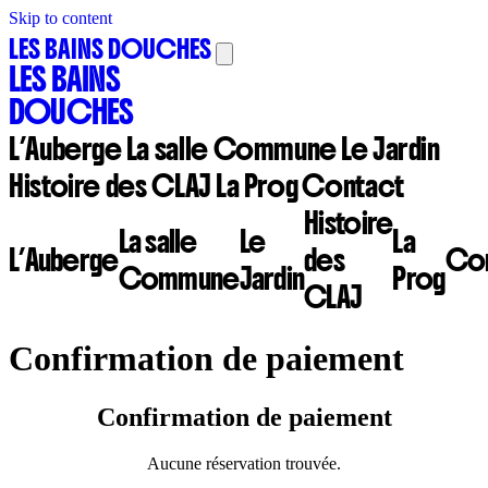
Skip to content
LES BAINS DOUCHES
LES BAINS
DOUCHES
L’Auberge
La salle Commune
Le Jardin
Histoire des CLAJ
La Prog
Contact
Histoire
La salle
Le
La
L’Auberge
des
Con
Commune
Jardin
Prog
CLAJ
Confirmation de paiement
Confirmation de paiement
Aucune réservation trouvée.