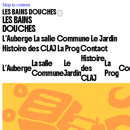
Skip to content
LES BAINS DOUCHES
LES BAINS
DOUCHES
L’Auberge
La salle Commune
Le Jardin
Histoire des CLAJ
La Prog
Contact
Histoire
La salle
Le
La
L’Auberge
des
Con
Commune
Jardin
Prog
CLAJ