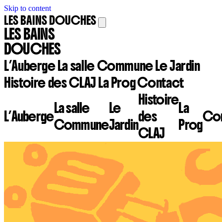
Skip to content
LES BAINS DOUCHES
LES BAINS
DOUCHES
L’Auberge
La salle Commune
Le Jardin
Histoire des CLAJ
La Prog
Contact
Histoire
La salle
Le
La
L’Auberge
des
Con
Commune
Jardin
Prog
CLAJ