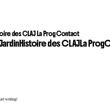
toire des CLAJ
La Prog
Contact
Jardin
Histoire des CLAJ
La Prog
C
art writing!